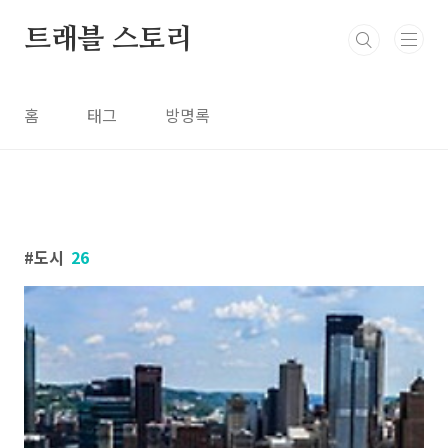
본문 바로가기
트래블 스토리
홈
태그
방명록
도시
26