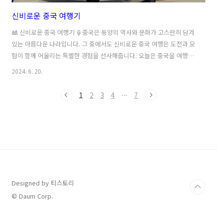
신비로운 중국 여행기
🎎 신비로운 중국 여행기 🏮중국은 동양의 역사와 문화가 고스란히 담겨
있는 아름다운 나라입니다. 그 중에서도 신비로운 중국 여행은 도전과 모
험이 함께 어울리는 특별한 경험을 선사해줍니다. 오늘은 중국을 여행하
면서 느낀 신비로움을 소개하려고 합니다.🏯 황산마을의 비밀 🌿중국의
2024. 6. 20.
황산마을은 자연과 문화가 어우러진 아름다운 곳입니다. 이곳에는 신비
한 전설과 비밀이 숨겨져 있습니다. 마을 사람들은 옛 전설을 전해오며
1
2
3
4
···
7
그 신비로움을 지키고 있습니다. 황산마을을 방문하면서 그 신비로움을
직접 느껴보세요.🎐 중국의 고대 사원 🏛️중국에는 수많은 고대 사원이
남아있습니다. 이곳에서는 중국의 역사와 종교적인 면모를 엿볼 수 있습
니다. 사원 안에서는 신비로운 분위기가 가득하며, 역사의 흔적을 찾아가
는 여행은 더욱 ..
Designed by 티스토리
© Daum Corp.