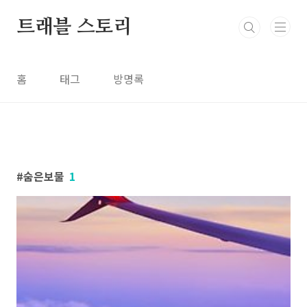
본문 바로가기
트래블 스토리
홈
태그
방명록
숨은보물
1