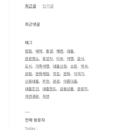
최근글
인기글
최근댓글
태그
탐험
매력
풍경
해변
대출
관광명소
휴양지
미국
여행
음식
도시
가족여행
대출신청
쇼핑
역사
모험
문화체험
맛집
문화
이야기
신용대출
추천
관광
아름다움
대출조건
대출한도
금융상품
관광지
자연경관
자연
전체 방문자
Today :