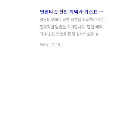
멜론티켓 할인 혜택과 취소표 잡기 위한 티켓팅 전략
멜론티켓에서 공연 티켓을 확보하기 위한
전략적인 방법을 소개합니다. 할인 혜택
과 취소표 정보를 통해 경제적으로 성공
적인 티켓팅을 경험하세요. 목차 멜론티
2024. 12. 18.
켓 할인 혜택 최대한 활용하기 네이버 할
인쿠폰 활용법 무이자 할부 카드사 혜택
멜론티켓 취소표 및 타이밍 취소표란 무
엇인가? 취소표 발생 시간 최적화하기 효
과적인 취켓팅 전략 자동 새로고침과 알
림 설정 ..