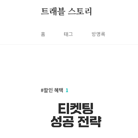
본문 바로가기
트래블 스토리
홈
태그
방명록
할인 혜택
1