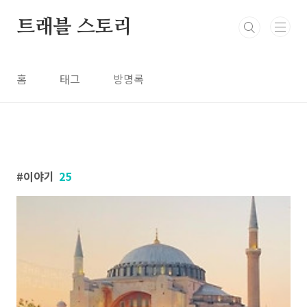
본문 바로가기
트래블 스토리
홈
태그
방명록
이야기
25