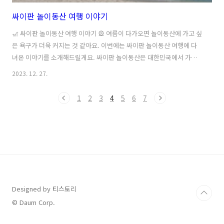
싸이판 놀이동산 여행 이야기
🎢 싸이판 놀이동산 여행 이야기 🎡 여름이 다가오면 놀이동산에 가고 싶
은 욕구가 더욱 커지는 것 같아요. 이번에는 싸이판 놀이동산 여행에 다
녀온 이야기를 소개해드릴게요. 싸이판 놀이동산은 대한민국에서 가장
큰 놀이공원으로 유명하죠. 그만큼 다양한 놀이기구와 테마존, 먹거리 등
2023. 12. 27.
이 있어서 많은 사람들이 찾는 곳이에요. 놀이동산에 도착하자마자 눈에
띄는 건 큰 롤러코스터였어요. 높은 높이에서 내려다보니까 정말 떨리는
1
2
3
4
5
6
7
기분이 들었어요. 하지만 두근두근한 마음으로 탑승하고 나니까 너무 재
미있었어요. 속도와 함께 풍경도 즐길 수 있어서 정말 신나는 시간이었어
요. 롤러코스터를 타고 난 후에는 다른 놀이기구들도 한 번씩 타보기로
했어요. 스릴 넘치는 스카이다이브, 물줄기를 타고 내려가는 워터슬라이
드, 높은 곳에서 내려..
Designed by 티스토리
© Daum Corp.