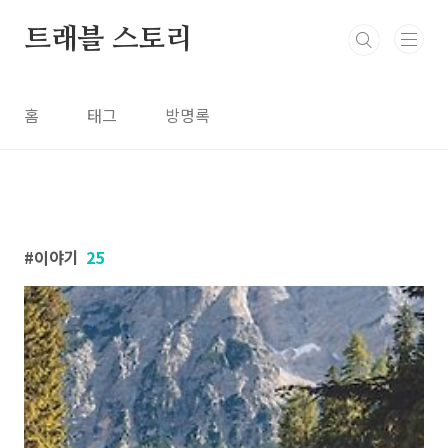
본문 바로가기
트래블 스토리
홈
태그
방명록
이야기
25